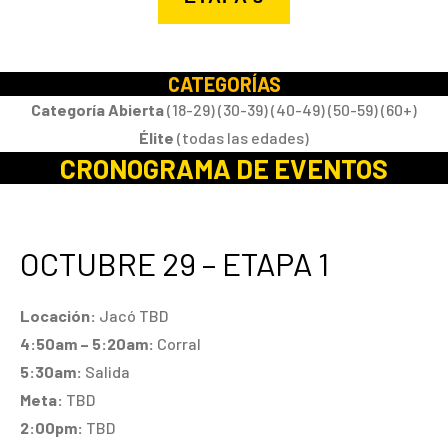
CATEGORÍAS
Categoría Abierta
(18-29) (30-39) (40-49) (50-59) (60+)
Élite
(todas las edades)
CRONOGRAMA DE EVENTOS
OCTUBRE 29 – ETAPA 1
Locación:
Jacó TBD
4:50am – 5:20am:
Corral
5:30am:
Salida
Meta:
TBD
2:00pm:
TBD