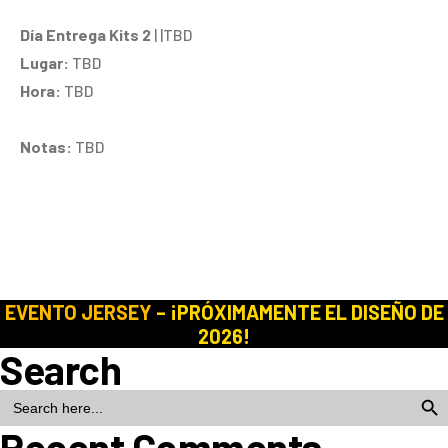
Día Entrega Kits 2
| |TBD
Lugar:
TBD
Hora:
TBD
Notas:
TBD
EVENTO JERSEY
– ¡PRÓXIMAMENTE EL DISEÑO DE
2026!
Search
Search Butto
SEARCH
FOR:
Recent Comments