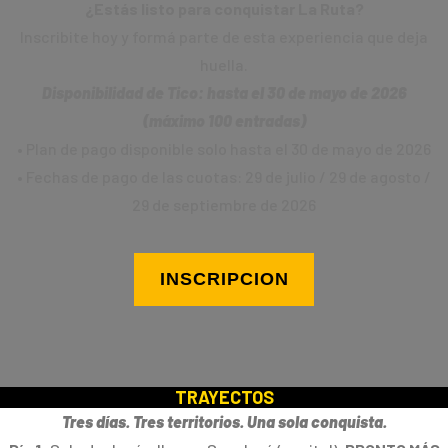
¿Estás listo para conquistar La Ruta?
Inscribite hoy y formá parte de esta experiencia que deja
huella.
Disponibilidad de Tico: hasta el 30 de mayo de 2026
(máximo 100 entradas)
• Plan de pago disponible solo hasta el 30 de mayo de 2026
• Fechas de pago de las cuotas: 29 de julio / 29 de agosto /
29 de septiembre de 2026
INSCRIPCION
TRAYECTOS
Tres días. Tres territorios. Una sola conquista.